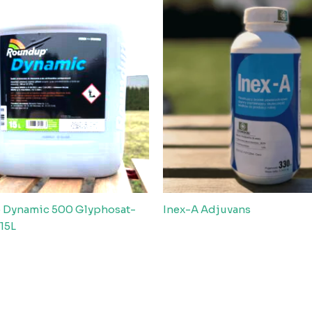
Dynamic 500 Glyphosat-
Inex-A Adjuvans
15L