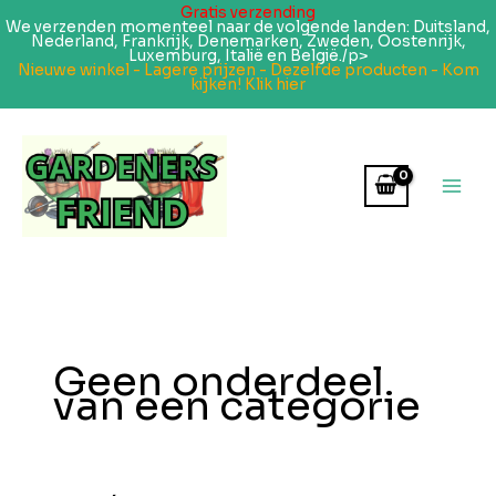
Gratis verzending
We verzenden momenteel naar de volgende landen: Duitsland,
Nederland, Frankrijk, Denemarken, Zweden, Oostenrijk,
Luxemburg, Italië en België./p>
Nieuwe winkel - Lagere prijzen - Dezelfde producten - Kom
kijken! Klik hier
Ga
naar
de
inhoud
Geen onderdeel
van een categorie