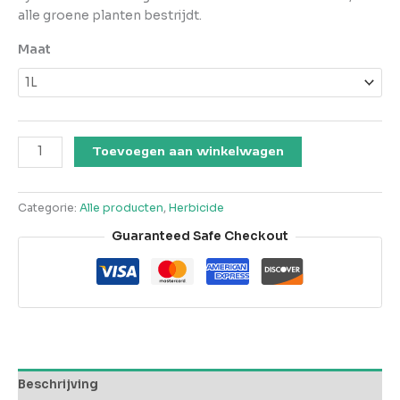
alle groene planten bestrijdt.
Maat
Gallup
Toevoegen aan winkelwagen
Speciaal
360
SL
Categorie:
Alle producten
,
Herbicide
aantal
Guaranteed Safe Checkout
Beschrijving