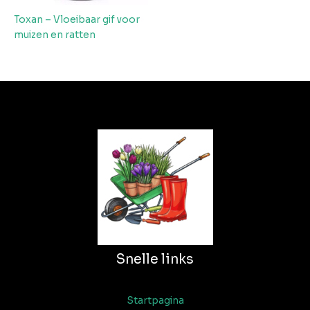
Toxan – Vloeibaar gif voor
muizen en ratten
Snelle links
Startpagina