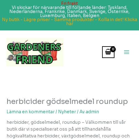
Fri frakt
Vi skickar för närvarande till följande länder: Tyskland,
Nederländerna, Frankrike, Danmark, Sverige, Österrike,
Luxemburg, Italien, Belgien
Ny butik - Lägre priser - Samma produkter - Kolla in det! Klicka
här
Hoppa
till
innehåll
herbicider gödselmedel roundup
Lämna en kommentar
/
Nyheter
/ Av
admin
herbicider, gödselmedel, roundup – Välkommen till vår
butik där vi specialiserat oss på att tillhandahålla
högkvalitativa herbicider, växtgödselmedel, roundup och