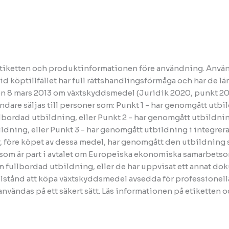
tiketten och produktinformationen före användning. Använd
id köptillfället har full rättshandlingsförmåga och har de l
 den 8 mars 2013 om växtskyddsmedel (Juridik 2020, punkt 2
dare säljas till personer som: Punkt 1 - har genomgått utb
lbordad utbildning, eller Punkt 2 - har genomgått utbildn
ildning, eller Punkt 3 - har genomgått utbildning i integr
år, före köpet av dessa medel, har genomgått den utbildning
d som är part i avtalet om Europeiska ekonomiska samarbet
om fullbordad utbildning, eller de har uppvisat ett annat 
t tillstånd att köpa växtskyddsmedel avsedda för professionell
ändas på ett säkert sätt. Läs informationen på etiketten 