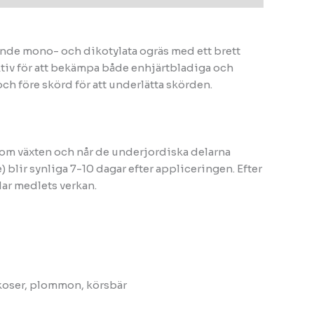
ande mono- och dikotylata ogräs med ett brett
ktiv för att bekämpa både enhjärtbladiga och
ch före skörd för att underlätta skörden.
nom växten och når de underjordiska delarna
) blir synliga 7-10 dagar efter appliceringen. Efter
dar medlets verkan.
rikoser, plommon, körsbär