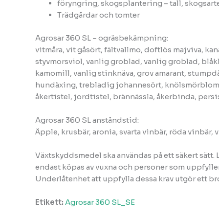
föryngring, skogsplantering – tall, skogsarte
Trädgårdar och tomter
Agrosar 360 SL – ogräsbekämpning:
vitmåra, vit gåsört, fältvallmo, doftlös majviva, ka
styvmorsviol, vanlig groblad, vanlig groblad, blåkl
kamomill, vanlig stinknäva, grov amarant, stumpdån
hundäxing, trebladig johannesört, knölsmörblomma,
åkertistel, jordtistel, brännässla, åkerbinda, persi
Agrosar 360 SL anståndstid:
Äpple, krusbär, aronia, svarta vinbär, röda vinbär,
Växtskyddsmedel ska användas på ett säkert sätt
endast köpas av vuxna och personer som uppfyller
Underlåtenhet att uppfylla dessa krav utgör ett br
Etikett:
Agrosar 360 SL_SE