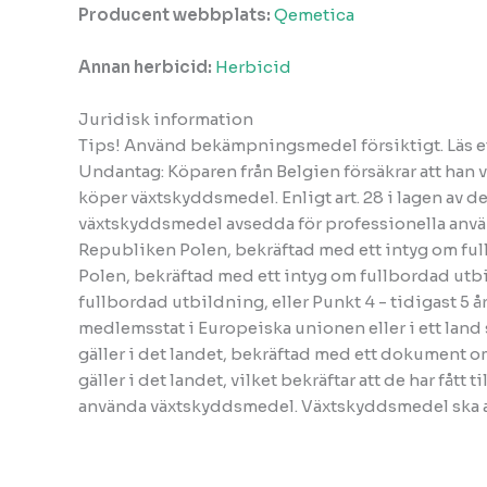
Producent webbplats:
Qemetica
Annan herbicid:
Herbicid
Juridisk information
Tips! Använd bekämpningsmedel försiktigt. Läs e
Undantag: Köparen från Belgien försäkrar att han v
köper växtskyddsmedel. Enligt art. 28 i lagen av
växtskyddsmedel avsedda för professionella använ
Republiken Polen, bekräftad med ett intyg om ful
Polen, bekräftad med ett intyg om fullbordad utb
fullbordad utbildning, eller Punkt 4 - tidigast 5 
medlemsstat i Europeiska unionen eller i ett lan
gäller i det landet, bekräftad med ett dokument 
gäller i det landet, vilket bekräftar att de har fåt
använda växtskyddsmedel. Växtskyddsmedel ska anv