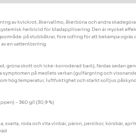
pning av kvickrot, åkervallmo, åkerböna och andra skadegör
systemisk herbicid för bladapplicering. Den är mycket effe
sområde: på stubbåkrar, före odling för att bekämpa ogräs o
 av en vattenlösning.
d, gröna skott och icke-korroderad bark), färdas sedan ge
första symptomen på medlets verkan (gulfärgning och vissnande
 som hög temperatur, luftfuktighet och starkt solljus påskyn
ppen) – 360 g/l (30,9 %)
a, svarta, röda och vita vinbär, päron, persikor, körsbär, ap
träd