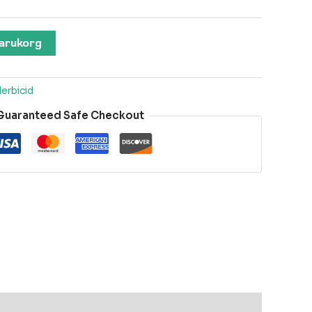
 varukorg
erbicid
Guaranteed Safe Checkout