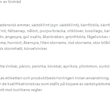
r av lövträd
nadensisk emmer, väddklint (syn. väddklint), kärrfibbla, kärrfi
int, fältsenap, nålört, purpurbräcka, vitklöver, tussilago, ka
, ängssyra, gul oxalis, åkerbräken, grönfibbla, fågelvicker,
 hornört, åkersyra, liten storrams, röd storrams, stor blå
sk stormhatt, körvelvicker.
 vita vinbär, päron, persika, körsbär, aprikos, plommon, surkö
. Läs etiketten och produktbeskrivningen innan användning
 de kvalifikationskrav som ställs på köpare av växtskyddsm
ott mot butikens regler.