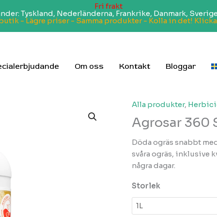
Fri frakt
 länder: Tyskland, Nederländerna, Frankrike, Danmark, Sverige
butik - Lägre priser - Samma produkter - Kolla in det! Klicka
cialerbjudande
Om oss
Kontakt
Bloggar
Alla produkter
,
Herbic
Agrosar 360 S
Döda ogräs snabbt med 
svåra ogräs, inklusive 
några dagar.
Storlek