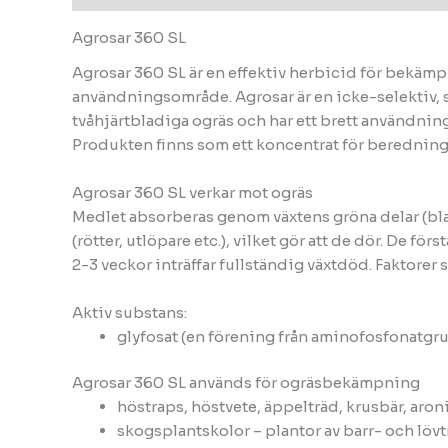
Agrosar 360 SL
Agrosar 360 SL är en effektiv herbicid för bekäm
användningsområde. Agrosar är en icke-selektiv, 
tvåhjärtbladiga ogräs och har ett brett användning
Produkten finns som ett koncentrat för beredning
Agrosar 360 SL verkar mot ogräs
Medlet absorberas genom växtens gröna delar (bla
(rötter, utlöpare etc.), vilket gör att de dör. De 
2-3 veckor inträffar fullständig växtdöd. Faktorer
Aktiv substans:
glyfosat (en förening från aminofosfonatgru
Agrosar 360 SL används för ogräsbekämpning
höstraps, höstvete, äppelträd, krusbär, aroni
skogsplantskolor – plantor av barr- och löv