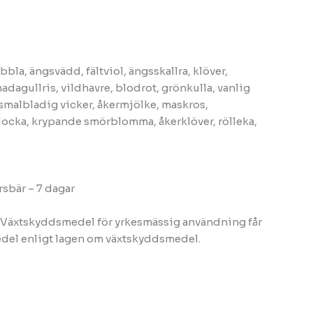
bbla, ängsvädd, fältviol, ängsskallra, klöver,
nadagullris, vildhavre, blodrot, grönkulla, vanlig
 smalbladig vicker, åkermjölke, maskros,
klocka, krypande smörblomma, åkerklöver, rölleka,
rsbär – 7 dagar
. Växtskyddsmedel för yrkesmässig användning får
edel enligt lagen om växtskyddsmedel.