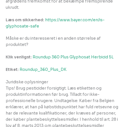
afgrødens fremkomst for at bekæmpe fremspirende
ukrudt.
Læs om sikkerhed:
https://www.bayer.com/en/is-
glyphosate-safe
Måske er du interesseret i en anden størrelse af
produktet?
Klik venligst:
Roundup 360 Plus Glyphosat Herbicid 5L
Etiket:
Roundup_360_Plus_DK
Juridiske oplysninger
Tips! Brug pesticider forsigtigt. Læs etiketten og
produktinformationen før brug. Tilladt for ikke-
professionelle brugere. Undtagelse: Køber fra Belgien
erklærer, at han på købstidspunktet har fuld retsevne og
har de relevante kvalifikationer, der kræves af personer,
der køber plantebeskyttelsesmidler. I henhold til art. 28 i
lov af 8. marts 2013 om plantebeskyttelsesmidler