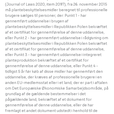
(Journal of Laws 2020, item 2097), fra 26. november 2015
må plantebeskyttelsesmidler beregnet til professionelle
brugere sælges til personer, der: Punkt 1 - har
gennemført uddannelse i brugen af ​​
plantebeskyttelsesmidler i Republikken Polen bekræftet
af et certifikat for gennemførelse af denne uddannelse,
eller Punkt 2 - har gennemført uddannelse i rådgivning om
plantebeskyttelsesmidler i Republikken Polen bekræftet
af et certifikat for gennemførelse af denne uddannelse,
eller Punkt 3 - har gennemført uddannelse i integreret
planteproduktion bekræftet af et certifikat for
gennemførelse af denne uddannelse, eller Punkt 4 -
tidligst 5 år før køb af disse midler har gennemført den
uddannelse, der kræves af professionelle brugere i en
anden EU-medlemsstat eller i et land, der er part i aftalen
om Det Europæiske Økonomiske Samarbejdsområde, på
grundlag af de gældende bestemmelser i det
pågældende land, bekræftet af et dokument for
gennemførelse af denne uddannelse, eller de har
fremlagt et andet dokument udstedt i henhold til de