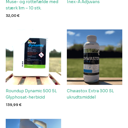
Muse- og rottefælde med
Inex-A Adjuvans
stærk lim – 10 stk.
32,00
€
Roundup Dynamic 500 5L
Chwastox Extra 300 SL
Glyphosat-herbicid
ukrudtsmiddel
139,99
€