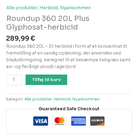
Alle produkter
,
Herbicid
,
Nyankommen
Roundup 360 20L Plus
Glyphosat-herbicid
289,99
€
Roundup 360 20L – Et herbicid i form af et koncentrat til
fremstilling af en vandig opløsning, der anvendes ved
bladudbringning, beregnet til at bekæmpe kvikgræs samt
en- og flerårigt ukrudt i agerjord.
Roundup
Tilføj til kurv
360
20L
Plus
Kategori:
Alle produkter
,
Herbicid
,
Nyankommen
Glyphosat-
Guaranteed Safe Checkout
herbicid
antal