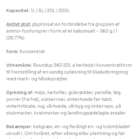
Kapacitet:
1L / 5L / 20L / 200L
Aktivt stof:
glyphosat en forbindelse fra gruppen af
amino-fosforsyrer i form af et kaliumsalt – 360 g / l
(28,77%)
Form:
Koncentrat
Virkemåde:
Roundup 360 20L
a
herbicid i koncentratform
til fremstilling af en vandig opløsning til bladudbringning
med mark- og håndsprøjter
Dyrkning af:
majs, kartofler, gulerødder, persille, løg,
porrer (fra frø), sukkerroer, vinterhvede før høst,
vintertriticale, rug, vårhvede, vårbyg og vinterraps, på
stubmarker, brakmarker og landbrugsødelagte arealer
Bekæmper:
kvikgræs, et- og flerårigt en- og tokimbladet
ukrudt
I. Om foråret, efter såning eller plantning og før