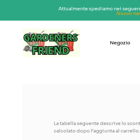
Attualmente spediamo nei seguenti 
Nuovo nego
Vai
al
contenuto
Negozio
La tabella seguente descrive lo scon
calcolato dopo l’aggiunta al carrello.