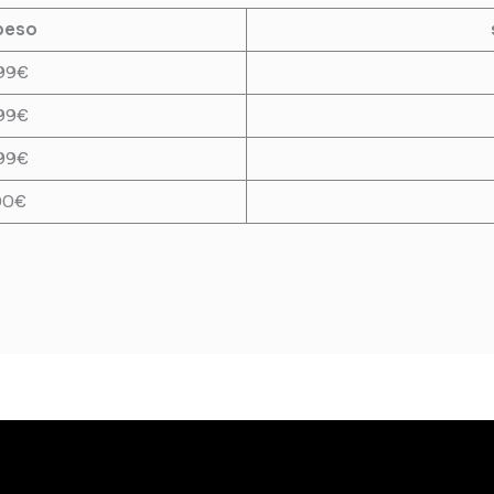
peso
99€
99€
99€
00€