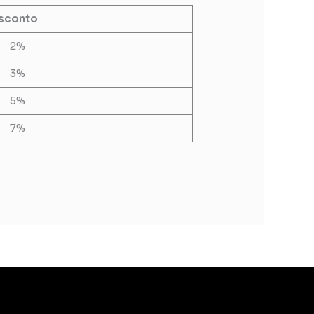
sconto
2%
3%
5%
7%