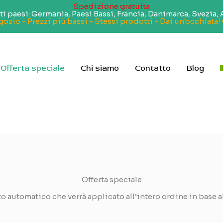
Spedizione gratuita
paesi: Germania, Paesi Bassi, Francia, Danimarca, Svezia, A
zio - Prezzi più bassi - Stessi prodotti - Dai un'occhiata!
Offerta speciale
Chi siamo
Contatto
Blog
Offerta speciale
to automatico che verrà applicato all’intero ordine in base 