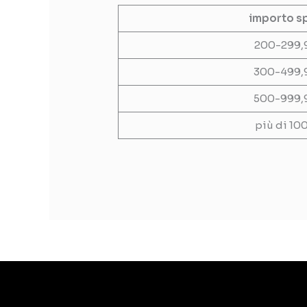
importo s
200-299,
300-499,
500-999,
più di 10